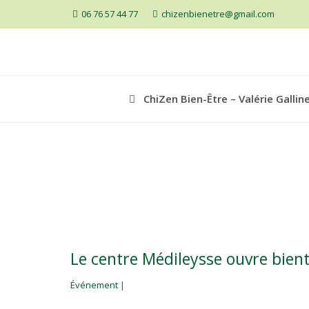
06 76 57 44 77
chizenbienetre@gmail.com
ChiZen Bien-Être – Valérie Gallin
Le centre Médileysse ouvre bientô
Événement
|