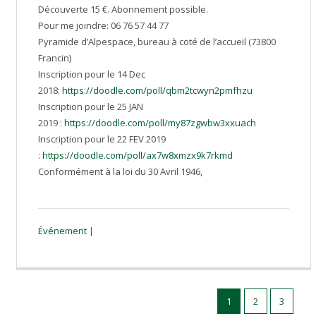
Découverte 15 €. Abonnement possible.
Pour me joindre: 06 76 57 44 77
Pyramide d’Alpespace, bureau à coté de l’accueil (73800
Francin)
Inscription pour le 14 Dec
2018:
https://doodle.com/poll/qbm2tcwyn2pmfhzu
Inscription pour le 25 JAN
2019 :
https://doodle.com/poll/my87zgwbw3xxuach
Inscription pour le 22 FEV 2019
:
https://doodle.com/poll/ax7w8xmzx9k7rkmd
Conformément à la loi du 30 Avril 1946,
Événement
|
1
2
3