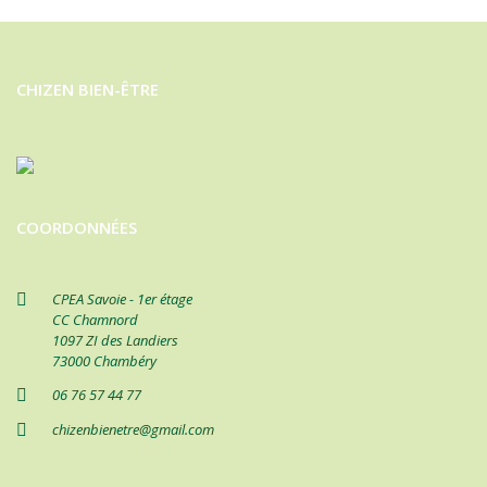
CHIZEN BIEN-ÊTRE
COORDONNÉES
CPEA Savoie - 1er étage
CC Chamnord
1097 ZI des Landiers
73000 Chambéry
06 76 57 44 77
chizenbienetre@gmail.com